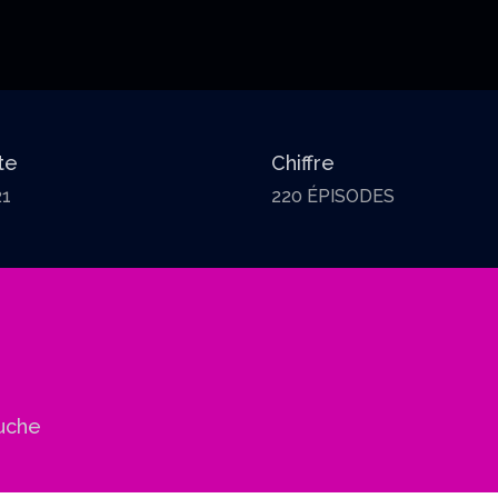
te
Chiffre
21
220 ÉPISODES
uche