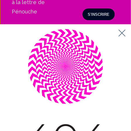
à la lettre de
Pénouche
Nous contacter :
contact@agencelatoile.fr
55 rue la Boétie, 75008 Paris.
Nous suivre :