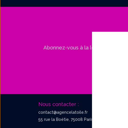
Abonnez-vous à la lettre de Péno
Nous contacter :
contact@agencelatoile.fr
55 rue la Boétie, 75008 Paris.