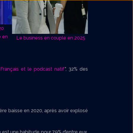
Le business en couple en 2025
Les 5 meilleurs st
podcast à Paris e
Français et le podcast natif
”, 32% des
légère baisse en 2020, après avoir explosé
 est une habitude pour 79% d’entre eux,