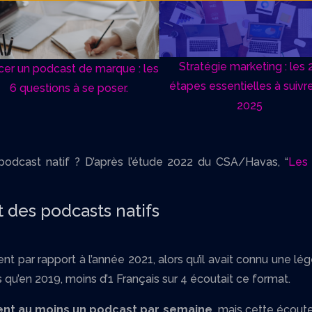
Stratégie marketing : les 20
un podcast de marque : les
étapes essentielles à suivre en
 questions à se poser.
2025
podcast natif ? D’après l’étude 2022 du CSA/Havas, “
Les 
 des podcasts natifs
ntient par rapport à l’année 2021, alors qu’il avait connu une 
qu’en 2019, moins d’1 Français sur 4 écoutait ce format.
tent au moins un podcast par semaine,
mais cette écoute