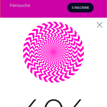
Pénouche
Nous contacter :
contact@agencelatoile.fr
55 rue la Boétie, 75008 Paris.
Nous suivre :